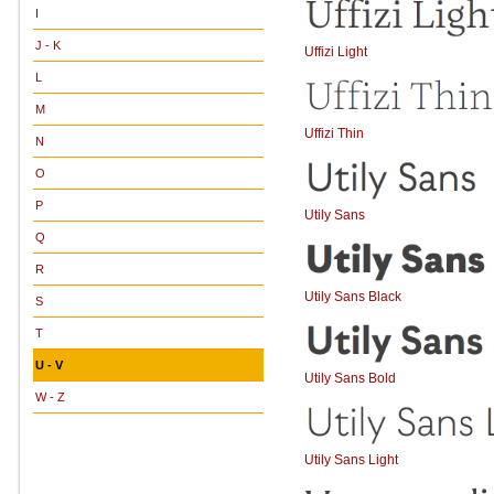
I
J - K
Uffizi Light
L
M
Uffizi Thin
N
O
P
Utily Sans
Q
R
Utily Sans Black
S
T
U - V
Utily Sans Bold
W - Z
Utily Sans Light