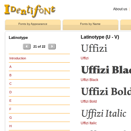
About us
|
Fonts by Appearance
Fonts by Name
Latinotype (U - V)
Latinotype
21 of 22
Uffizi
Introduction
A
B
Uffizi Black
C
D
E
Uffizi Bold
F
G
Uffizi Italic
H